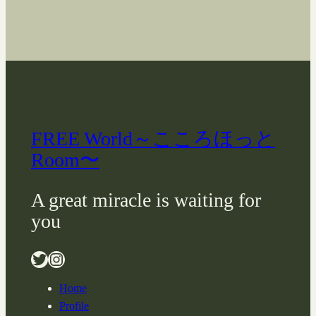
FREE World～こころほっと
Room〜
A great miracle is waiting for
you
Twitter
Instagram
Home
Profile